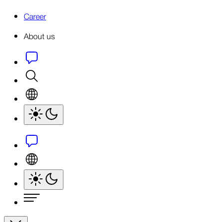
Career
About us