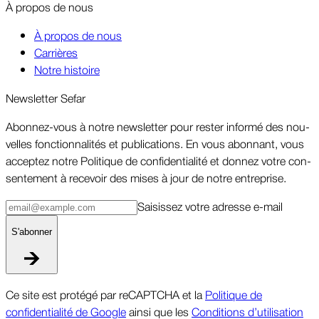
À pro­pos de nous
À propos de nous
Carrières
Notre histoire
News­letter Sefar
Abon­nez-vous à notre news­letter pour rester in­formé des nou­
velles fonc­tion­nal­ités et pu­bli­ca­tions. En vous abon­nant, vous
ac­cep­tez notre Po­li­tique de con­fi­den­tial­ité et don­nez votre con­
sen­te­ment à re­ce­voir des mises à jour de notre en­tre­prise.
Sai­sissez votre adresse e-mail
S'abon­ner
Ce site est protégé par reCAPTCHA et la
Politique de
confidentialité de Google
ainsi que les
Conditions d’utilisation