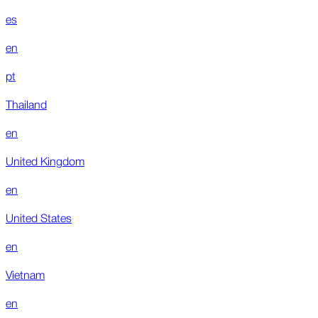
es
en
pt
Thailand
en
United Kingdom
en
United States
en
Vietnam
en