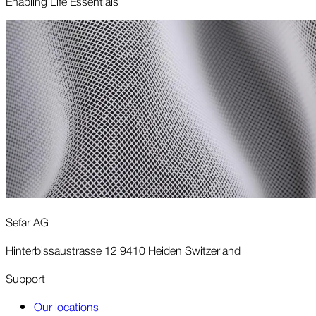
Enabling Life Essentials
Sefar AG
Hinterbissaustrasse 12 9410 Heiden Switzerland
Support
Our locations