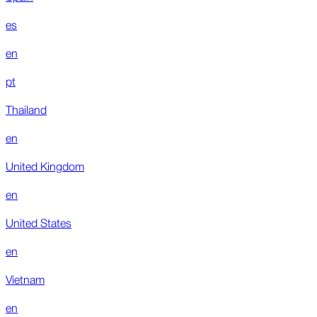
es
en
pt
Thailand
en
United Kingdom
en
United States
en
Vietnam
en