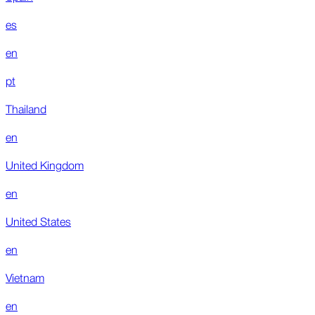
es
en
pt
Thailand
en
United Kingdom
en
United States
en
Vietnam
en