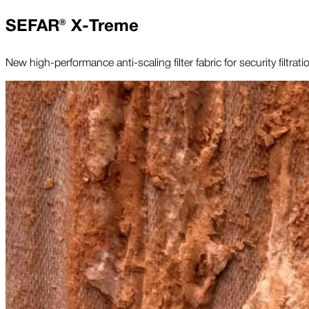
SEFAR® X-Treme
New high-performance anti-scaling filter fabric for security filtra