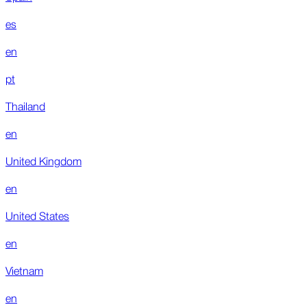
es
en
pt
Thailand
en
United Kingdom
en
United States
en
Vietnam
en