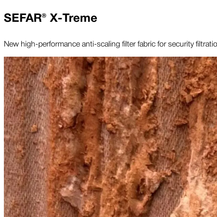
SEFAR® X-Treme
New high-performance anti-scaling filter fabric for security filtra