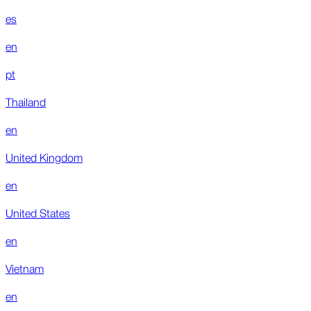
es
en
pt
Thailand
en
United Kingdom
en
United States
en
Vietnam
en