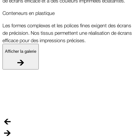
de écrans efficace et à des couleurs imprimées éclatantes.
Conteneurs en plastique
Les formes complexes et les polices fines exigent des écrans
de précision. Nos tissus permettent une réalisation de écrans
efficace pour des impressions précises.
Afficher la galerie
C
L
d
e