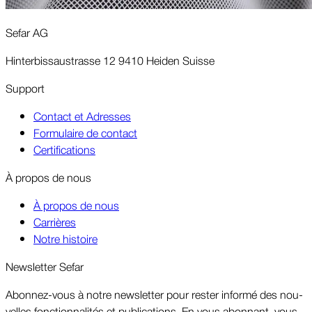
Sefar AG
Hinterbissaustrasse 12 9410 Heiden Suisse
Support
Contact et Adresses
Formulaire de contact
Certifications
À pro­pos de nous
À propos de nous
Carrières
Notre histoire
News­letter Sefar
Abon­nez-vous à notre news­letter pour rester in­formé des nou­
velles fonc­tion­nal­ités et pu­bli­ca­tions. En vous abon­nant, vous