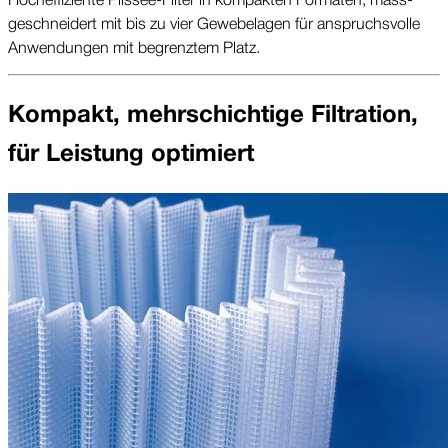
geschnei­dert mit bis zu vier Ge­webe­lagen für an­spruchs­volle
An­wen­dungen mit be­grenztem Platz.
Kompakt, mehr­schichtige Fil­tration,
für Leis­tung opti­miert