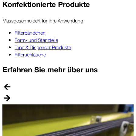
Kon­fek­tio­nierte Pro­dukte
Mass­geschnei­dert für Ihre An­wen­dung
Filterbändchen
Form- und Stanzteile
Tape & Dispenser Produkte
Filterschläuche
Er­fahren Sie mehr über uns