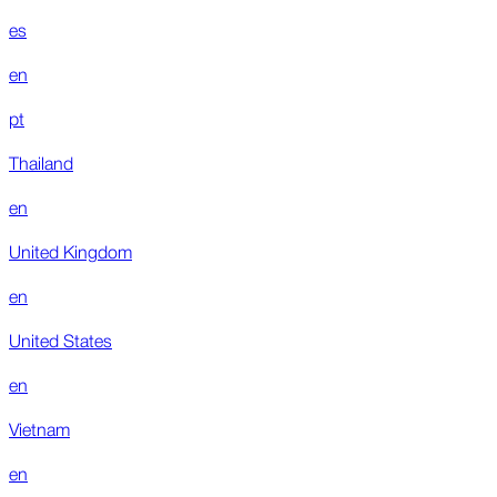
es
en
pt
Thailand
en
United Kingdom
en
United States
en
Vietnam
en