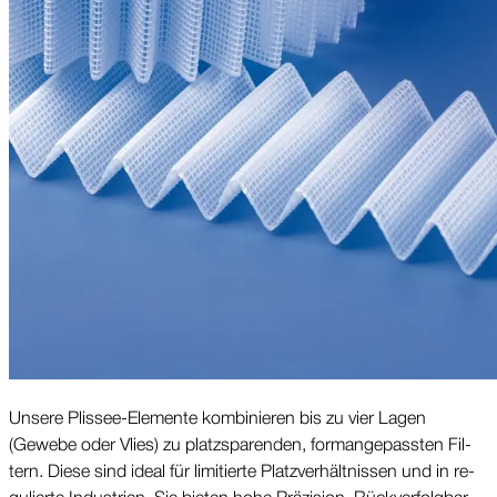
Unsere Plissee-Elemente kom­bi­nieren bis zu vier Lagen
(Gewebe oder Vlies) zu platz­spa­renden, form­an­ge­passten Fil­
tern. Diese sind ideal für li­mi­tierte Platz­ver­hält­nissen und in re­
gu­lierte In­dus­trien. Sie bie­ten hohe Prä­zi­sion, Rück­ver­folg­bar­