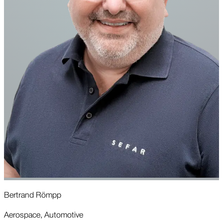
Bertrand Römpp
I
Aerospace, Automotive
M