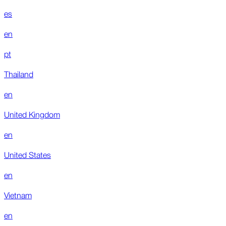
es
en
pt
Thailand
en
United Kingdom
en
United States
en
Vietnam
en