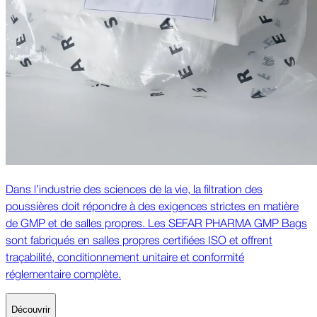
Dans l’industrie des sciences de la vie, la filtration des
poussières doit répondre à des exigences strictes en matière
de GMP et de salles propres. Les SEFAR PHARMA GMP Bags
sont fabriqués en salles propres certifiées ISO et offrent
traçabilité, conditionnement unitaire et conformité
réglementaire complète.
Découvrir